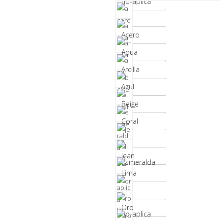
no-aplica
Acero
Aqua
Arcilla
Azul
Beige
Coral
Jean
Esmeralda
Lima
Oro
no-aplica